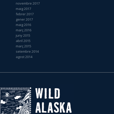
novembre 2017
maig 2017
febrer 2017
gener 2017
maig 2016
març 2016
juny 2015
abril 2015
març 2015
setembre 2014
agost 2014