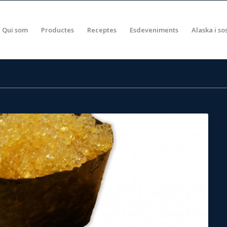
Qui som
Productes
Receptes
Esdeveniments
Alaska i so