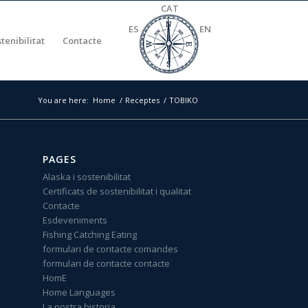
CAT
ES
EN
stenibilitat
Contacte
You are here:
Home
/
Receptes
/
TOBIKO
PAGES
Alaska i sostenibilitat
Certificats de sostenibilitat i qualitat
Contacte
Esdeveniments
Fishing Catching Eating
formulari de contacte comandes
formulari de contacte contacte
HomE
Home Languages
La nostra historia