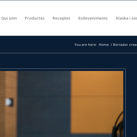
Qui som
Productes
Receptes
Esdeveniments
Alaska i so
You are here:
Home
/
Borrador crea