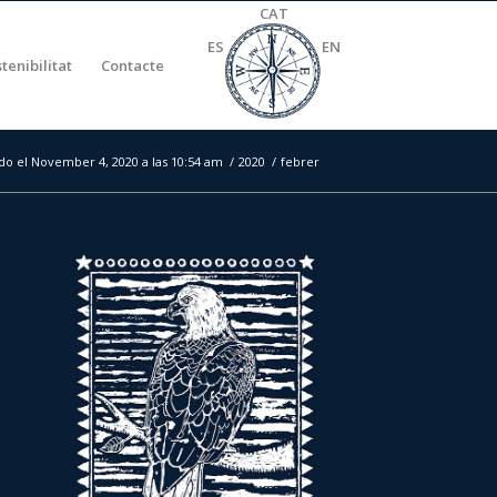
CAT
ES
EN
stenibilitat
Contacte
do el November 4, 2020 a las 10:54 am
/
2020
/
febrer