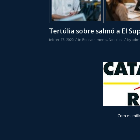
Tertúlia sobre salmó a El S
/
/
febrer 17, 2020
in
Esdeveniments
,
Noticies
by
adm
Com es mill