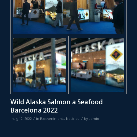
Wild Alaska Salmon a Seafood
Barcelona 2022
/
/
maig 12, 2022
in
Esdeveniments
,
Noticies
by
admin