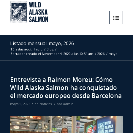
Listado mensual: mayo, 2026
Tú estás aquí:
Inicio
/
Blog
/
Borrador creado el November 4, 2020 a las 10:54 am
/
2026
/
mayo
Entrevista a Raimon Moreu: Cómo
Wild Alaska Salmon ha conquistado
el mercado europeo desde Barcelona
/
/
mayo 5, 2026
en
Noticias
por
admin