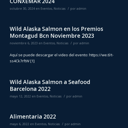
CONXEMAR 2024
/
octubre 30, 2024
en
Eventos
,
Noticias
por
admin
Wild Alaska Salmon en los Premios
Montagud Bcn Noviembre 2023
/
noviembre 6, 2023
en
Eventos
,
Noticias
por
admin
Aquí se puede descargar el video del evento: https://we.tl/t-
ss4Ck7rftW [1]
Wild Alaska Salmon a Seafood
Barcelona 2022
/
mayo 12, 2022
en
Eventos
,
Noticias
por
admin
Alimentaria 2022
/
mayo 6, 2022
en
Eventos
,
Noticias
por
admin