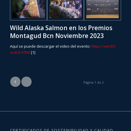
Wild Alaska Salmon en los Premios
Montagud Bcn Noviembre 2023
Aquí se puede descargar el video del evento:
https://we.tl/t-
ss4Ck7rftW
[1]
1
2
Página 1 de 2
CERTIFICADOS DE SOSTENIBILIDAD Y CALIDAD