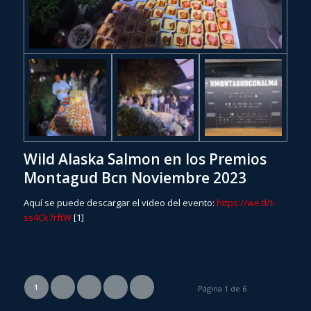
Wild Alaska Salmon en los Premios
Montagud Bcn Noviembre 2023
Aquí se puede descargar el video del evento:
https://we.tl/t-
ss4Ck7rftW
[1]
1
2
3
›
»
Página 1 de 6