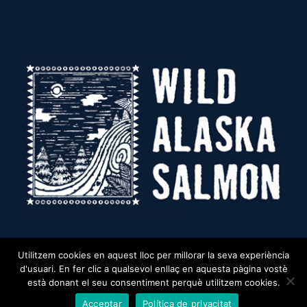
Utilitzem cookies en aquest lloc per millorar la seva experiència
d'usuari. En fer clic a qualsevol enllaç en aquesta pàgina vostè
està donant el seu consentiment perquè utilitzem cookies.
© Copyright - WILD ALASKA SALMON - Fotografías cedidas por ASMI
Acceptar
Política de privacitat
(Alaska Seafood Marketing Institute) -
Web creada por Oscar Martinez