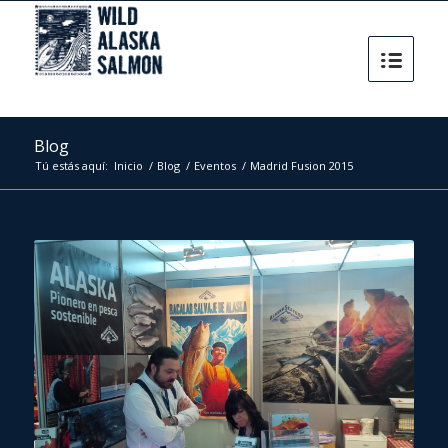
Blog
Tú estás aquí:
Inicio
/
Blog
/
Eventos
/
Madrid Fusion 2015