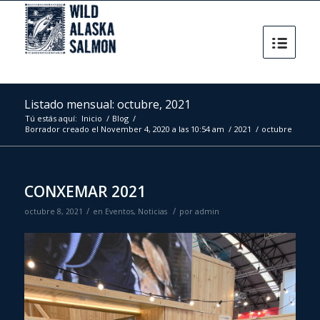
Listado mensual: octubre, 2021
Tú estás aquí:
Inicio
/
Blog
/
Borrador creado el November 4, 2020 a las 10:54 am
/
2021
/
octubre
CONXEMAR 2021
/
/
octubre 8, 2021
en
Eventos
,
Noticias
por
admin