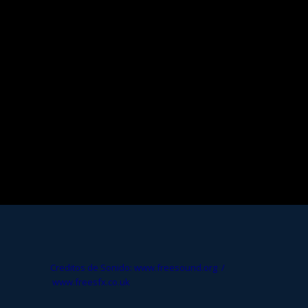
Creditos de Sonido: www.freesound.org /
www.freesfx.co.uk