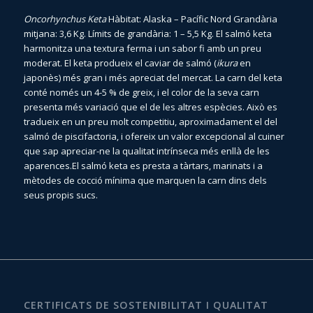
Oncorhynchus Keta
Hàbitat: Alaska – Pacífic Nord Grandària
mitjana: 3,6 Kg. Límits de grandària: 1 – 5,5 Kg. El salmó keta
harmonitza una textura ferma i un sabor fi amb un preu
moderat. El keta produeix el caviar de salmó (
ikura
en
japonès) més gran i més apreciat del mercat. La carn del keta
conté només un 4-5 % de greix, i el color de la seva carn
presenta més variació que el de les altres espècies. Això es
tradueix en un preu molt competitiu, aproximadament el del
salmó de piscifactoria, i ofereix un valor excepcional al cuiner
que sap apreciar-ne la qualitat intrínseca més enllà de les
aparences.El salmó keta es presta a tàrtars, marinats i a
mètodes de cocció mínima que marquen la carn dins dels
seus propis sucs.
CERTIFICATS DE SOSTENIBILITAT I QUALITAT