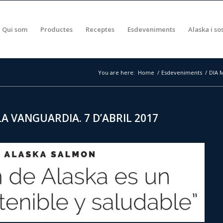
Qui som
Productes
Receptes
Esdeveniments
Alaska i so
You are here:
Home
/
Esdeveniments
/
DIA 
LA VANGUARDIA. 7 D’ABRIL 2017
t